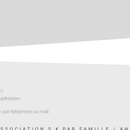
01.
r adhésion.
n par téléphone ou mail.
SSOCIATION 5 € PAR FAMILLE / AN