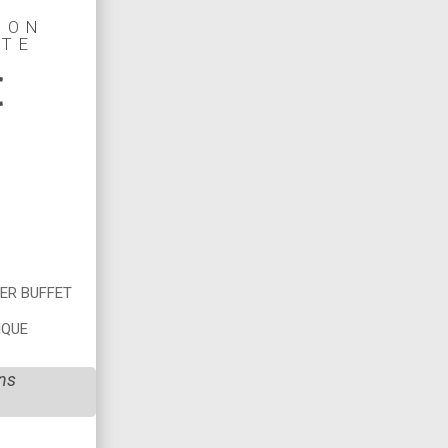
ION
TE
€
NER BUFFET
IQUE
ans